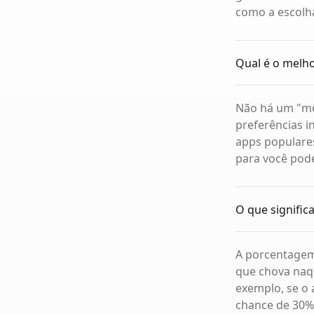
como a escolh
Qual é o melh
Não há um "mel
preferências i
apps populares
para você pode
O que signific
A porcentagem
que chova naq
exemplo, se o
chance de 30% 