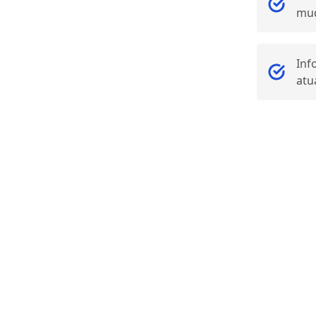
mud
Inf
atu