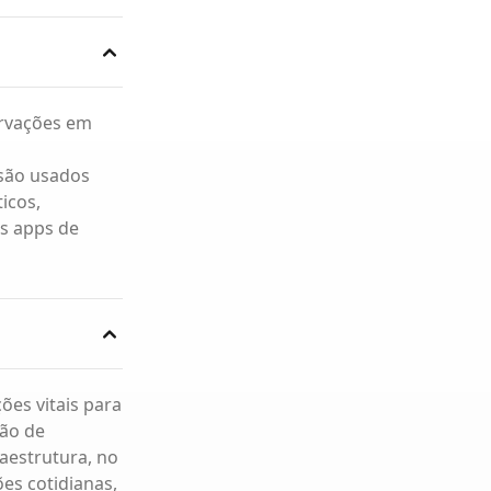
ervações em
 são usados
icos,
os apps de
ões vitais para
tão de
raestrutura, no
es cotidianas,