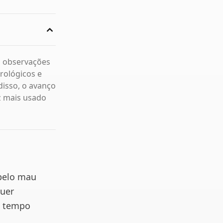
o observações
rológicos e
isso, o avanço
ez mais usado
 pelo mau
quer
o tempo