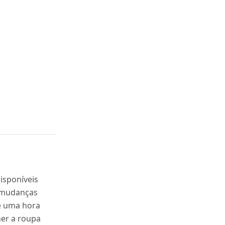
isponíveis
a mudanças
e uma hora
her a roupa