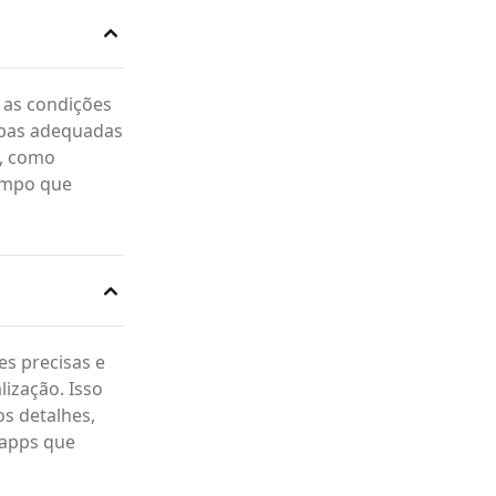
 as condições
oupas adequadas
s, como
tempo que
es precisas e
ização. Isso
os detalhes,
 apps que