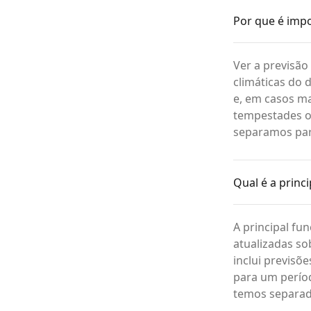
Por que é impo
Ver a previsão
climáticas do d
e, em casos ma
tempestades o
separamos para
Qual é a princ
A principal fu
atualizadas so
inclui previsõ
para um períod
temos separado