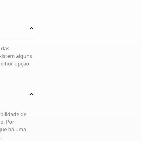
 das
existem alguns
melhor opção
bilidade de
o. Por
 que há uma
.