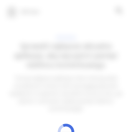
100 Tech
APLIKACJE
Sprawdź najlepsze aktualne
aplikacje, aby wyczyścić pamięć
telefonu komórkowego
Poznaj najlepsze aplikacje, które oferują wiele
przydatnych funkcji, które pomagają poprawić
wydajność urządzenia. Sprawdź krok po kroku, jak
pobrać i zachować szybką pamięć telefonu
komórkowego!