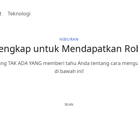
t
Teknologi
HIBURAN
engkap untuk Mendapatkan Ro
ang TAK ADA YANG memberi tahu Anda tentang cara menguas
di bawah ini!
IKLAN