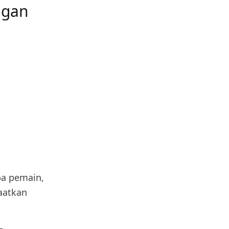
ngan
pa pemain,
aatkan