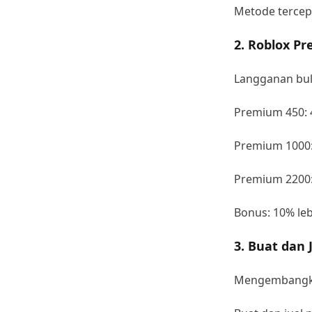
Metode tercep
2. Roblox P
Langganan bu
Premium 450: 
Premium 1000:
Premium 2200:
Bonus: 10% le
3. Buat dan 
Mengembangka