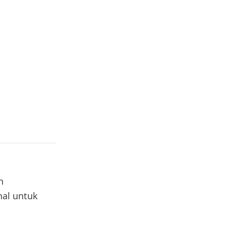
k
n
nal untuk