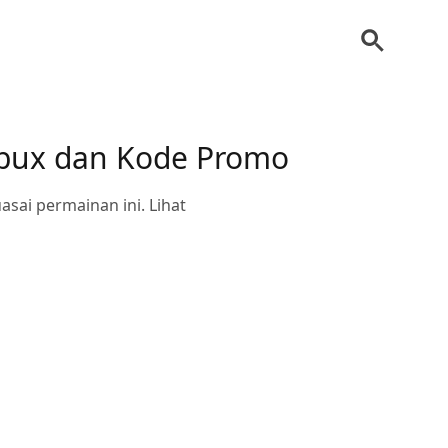
bux dan Kode Promo
ai permainan ini. Lihat