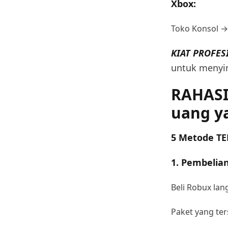
Xbox:
Toko Konsol →
KIAT PROFES
untuk menyi
RAHASI
uang y
5 Metode T
1. Pembelia
Beli Robux lan
Paket yang ter