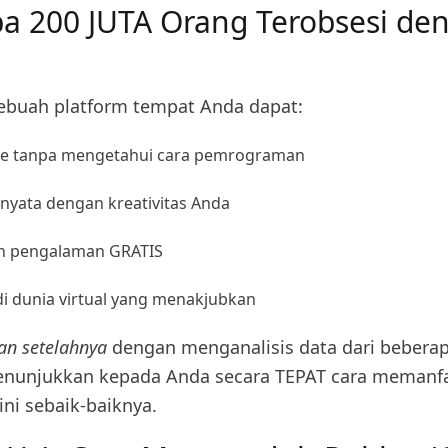
 200 JUTA Orang Terobsesi de
ebuah platform tempat Anda dapat:
 tanpa mengetahui cara pemrograman
nyata dengan kreativitas Anda
n pengalaman GRATIS
 di dunia virtual yang menakjubkan
n setelahnya
dengan menganalisis data dari bebera
enunjukkan kepada Anda secara TEPAT cara memanf
ni sebaik-baiknya.