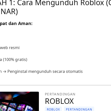
H 1: Cara Mengunduh Roblox (
ENAR)
pat dan Aman:
 web resmi
 (100% gratis)
an → Penginstal mengunduh secara otomatis
PERTANDINGAN
ROBLOX
ROBLOX
PERTANDINGAN