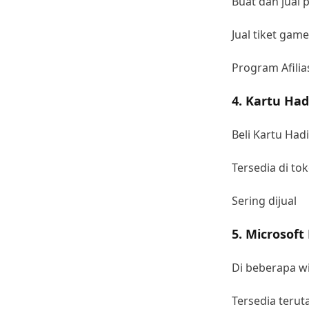
Buat dan jual
Jual tiket ga
Program Afilia
4. Kartu Had
Beli Kartu Hadi
Tersedia di to
Sering dijual
5. Microsoft
Di beberapa w
Tersedia terut