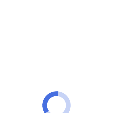
100 Tech
Entdecken Sie die innovativsten Strategien, um so
schnell wie möglich den passenden Partner zu
finden.
Vollständiger Leitfaden: Die besten
Apps, um den idealen Partner zu
finden
Bist Du bereit, neue Kontakte zu knüpfen und
spannende Erlebnisse mit Menschen zu erleben, die
zu Dir passen? Es ist Zeit, Ihren sozialen Kreis zu