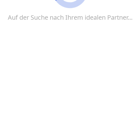
erweitern und alles zu genießen, was das Leben zu
bieten hat!
Auf der Suche nach Ihrem idealen Partner...
APPS ANZEIGEN
Sie bleiben auf der gleichen Website