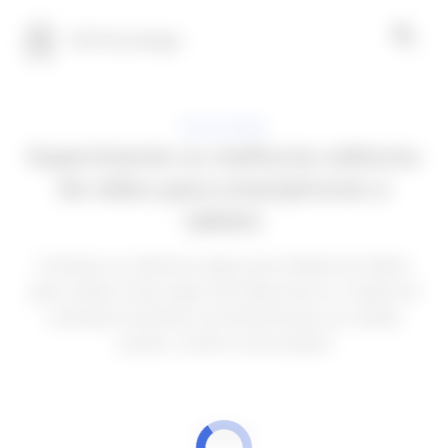
100 Tecnologia
APLICATIVOS
Experimente os melhores editores
de vídeo para smartphones e
tablets
Conheça os melhores apps para edição de vídeos
pelo celular. Esses apps são ideais para a criação de
conteúdo atraente e envolvente para as mídias
sociais. Confira como baixar!
ANÚNCIOS