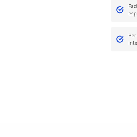
Faci
esp
Per
int