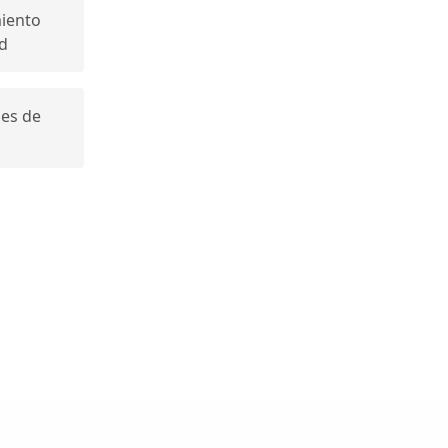
iento
ad
les de