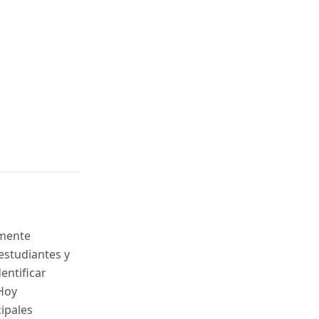
amente
 estudiantes y
entificar
 Hoy
ipales