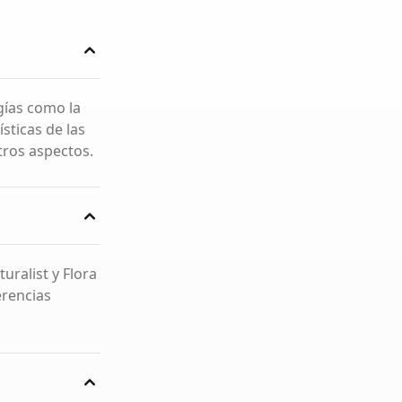
gías como la
ísticas de las
otros aspectos.
uralist y Flora
erencias