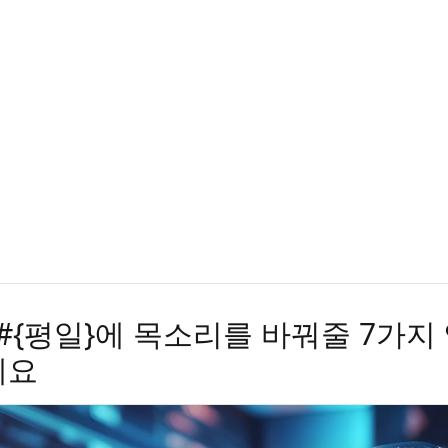
 #{평일}에 목소리를 바꿔줄 7가지
세요