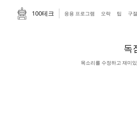
100테크
응용 프로그램
오락
팁
구
독
목소리를 수정하고 재미있고