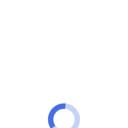
100 technologies
Regardez de grandes sorties de films sur votre
téléphone portable avec ces applications. Téléchargez
maintenant sans rien payer !
Les applications les plus
téléchargées pour regarder des
films gratuitement
PUBLICITÉ